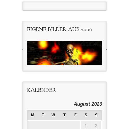
EIGENE BILDER AUS 2006
<
>
KALENDER
August 2026
M
T
W
T
F
S
S
1
2