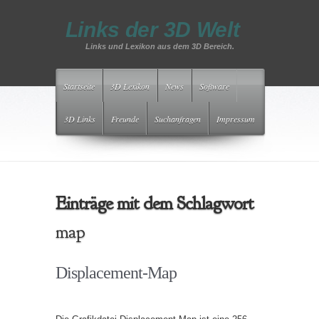
Links der 3D Welt
Links und Lexikon aus dem 3D Bereich.
Startseite
3D Lexikon
News
Software
3D Links
Freunde
Suchanfragen
Impressum
Einträge mit dem Schlagwort
map
Displacement-Map