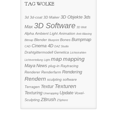
TAG WOLKE
3D Objekte
3ds
3d
3d-coat
3D Maker
3D Software
Max
3D Welt
Alpha
Ambient Light
Animation
Anti-Aliasing
Bumpmap
Blender
Bones
Bitmap
Blueprint
Cinema 4D
CAD
DAZ Studio
Drahtgittermodell
Genetica
Lichtstrahlen
map
mapping
Lichtverteilung
Light
Maya
News
plug-in
Raytracing
Rendering
Renderer
Renderfarm
Rendern
sculpting
software
Texturen
Textur
Terragen
Texturing
Update
Voxel-
Unwrapping
ZBrush
Sculpting
ZSphere