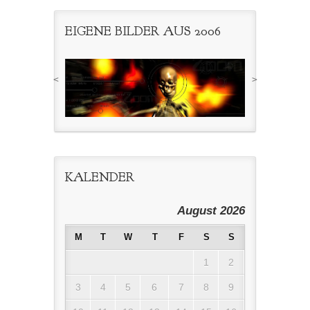
EIGENE BILDER AUS 2006
<
>
KALENDER
August 2026
M
T
W
T
F
S
S
1
2
3
4
5
6
7
8
9