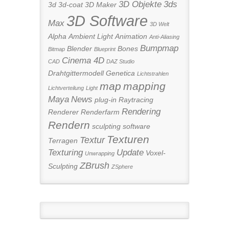
3D Objekte
3ds
3d
3d-coat
3D Maker
3D Software
Max
3D Welt
Alpha
Ambient Light
Animation
Anti-Aliasing
Bumpmap
Blender
Bones
Bitmap
Blueprint
Cinema 4D
CAD
DAZ Studio
Drahtgittermodell
Genetica
Lichtstrahlen
map
mapping
Lichtverteilung
Light
Maya
News
plug-in
Raytracing
Rendering
Renderer
Renderfarm
Rendern
sculpting
software
Texturen
Textur
Terragen
Texturing
Update
Voxel-
Unwrapping
ZBrush
Sculpting
ZSphere