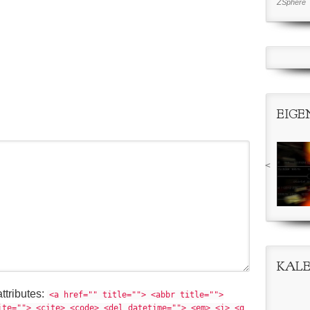
ZSphere
EIGE
<
KAL
ttributes:
<a href="" title=""> <abbr title="">
ite=""> <cite> <code> <del datetime=""> <em> <i> <q