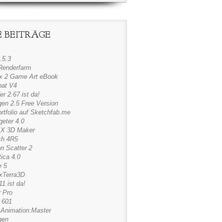
 BEITRÄGE
.5.3
Renderfarm
x 2 Game Art eBook
oat V4
er 2.67 ist da!
gen 2.5 Free Version
rtfolio auf Sketchfab.me
geter 4.0
X 3D Maker
sh 4R5
n Scatter 2
ica 4.0
e 5
exTerra3D
1 ist da!
 Pro
 601
Animation:Master
gen