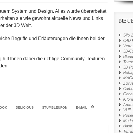
neuem System und Design. Alles wurde überarbeitet
erhalten sie wie gewohnt aktuelle News und Links
NEUE
der der 3D Welt.
Silo 2
eiche Begriffe und Erläuterungen die Ihnen bei der
C4D 
Verte
3D-C
Blend
ilf Ihnen dabei die richtige Community, Texturen
Terra
nden.
3D Po
Retar
MAGI
ZBru
Carbo
Genet
iClon
Artif
BOOK
DELICIOUS
STUMBLEUPON
E-MAIL
VUE 1
Poser
Modo
Hash 
Terra