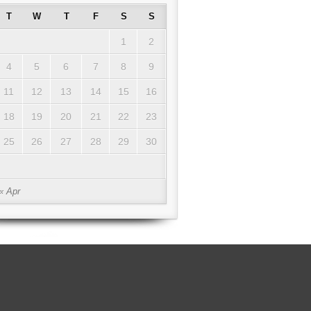
T
W
T
F
S
S
1
2
4
5
6
7
8
9
11
12
13
14
15
16
18
19
20
21
22
23
25
26
27
28
29
30
« Apr