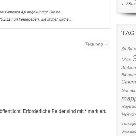
ZBru
hat Genetica 4,0 angekündigt. Die ne...
UE 11 nun freigegeben, wie immer wird e...
TAG
Texturing →
3d
3d-c
Max
Ambient
Blende
Cinem
Geneti
mapp
Raytrac
ffentlicht. Erforderliche Felder sind mit
*
markiert.
Rende
Terrag
Unwrappi