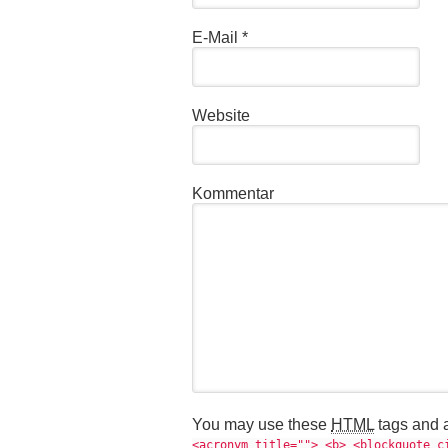
E-Mail
*
Website
Kommentar
You may use these
HTML
tags and a
<acronym title=""> <b> <blockquote c