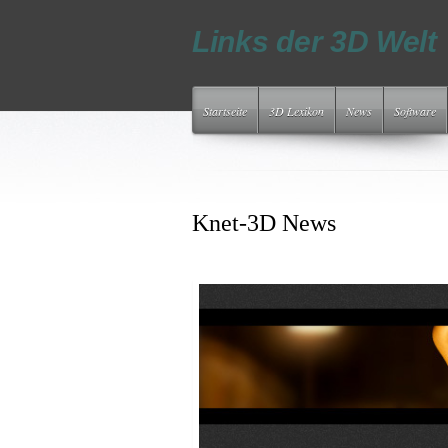
Links der 3D Welt
Startseite
3D Lexikon
News
Software
Knet-3D News