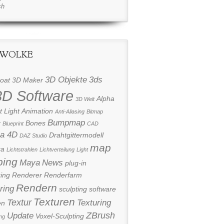
sh
 WOLKE
3D Objekte
3ds
oat
3D Maker
3D Software
Alpha
3D Welt
 Light
Animation
Anti-Aliasing
Bitmap
Bumpmap
r
Bones
Blueprint
CAD
a 4D
Drahtgittermodell
DAZ Studio
map
ca
Lichtstrahlen
Lichtverteilung
Light
ing
Maya
News
plug-in
ing
Renderer
Renderfarm
Rendern
ring
sculpting
software
Texturen
Textur
Texturing
en
ZBrush
Update
Voxel-Sculpting
ng