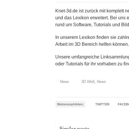
Knet-3d.de ist zurück mit komplett 
und das Lexikon erweitert. Bei uns 
rund um Software, Tutorials und Bil
In unserem Lexikon finden sie zahlr
Arbeit im 3D Bereich helfen können.
Unsere umfangreiche Linksammlung h
oder Tutorials für ihr vorhaben zu fi
News
3D Welt
,
News
Weiterempfehlen:
TWITTER
FACE
Similar posts