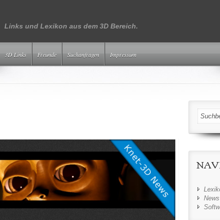
Links und Lexikon aus dem 3D Bereich.
3D Links
Freunde
Suchanfragen
Impressum
NAV
Lexik
News
Softw