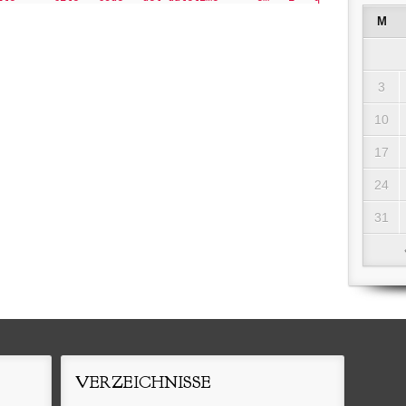
M
3
10
17
24
31
VERZEICHNISSE