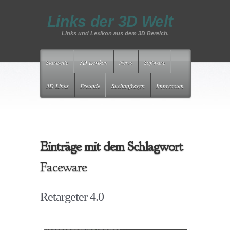
Links der 3D Welt
Links und Lexikon aus dem 3D Bereich.
Startseite
3D Lexikon
News
Software
3D Links
Freunde
Suchanfragen
Impressum
Einträge mit dem Schlagwort
Faceware
Retargeter 4.0