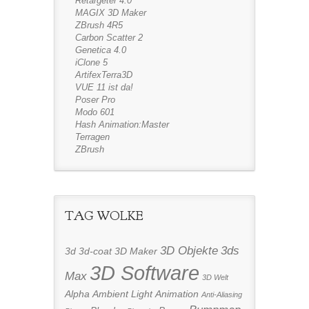
Retargeter 4.0
MAGIX 3D Maker
ZBrush 4R5
Carbon Scatter 2
Genetica 4.0
iClone 5
ArtifexTerra3D
VUE 11 ist da!
Poser Pro
Modo 601
Hash Animation:Master
Terragen
ZBrush
TAG WOLKE
3D Objekte
3ds
3d
3d-coat
3D Maker
3D Software
Max
3D Welt
Alpha
Ambient Light
Animation
Anti-Aliasing