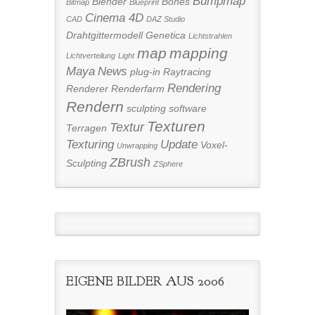
Bumpmap
Blender
Bones
Bitmap
Blueprint
Cinema 4D
CAD
DAZ Studio
Drahtgittermodell
Genetica
Lichtstrahlen
map
mapping
Lichtverteilung
Light
Maya
News
plug-in
Raytracing
Rendering
Renderer
Renderfarm
Rendern
sculpting
software
Texturen
Textur
Terragen
Texturing
Update
Voxel-
Unwrapping
ZBrush
Sculpting
ZSphere
EIGENE BILDER AUS 2006